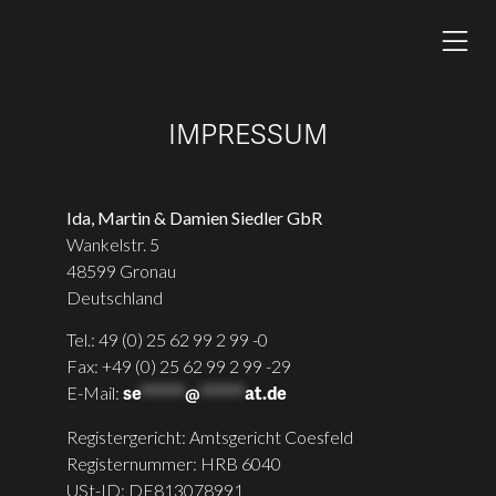
IMPRESSUM
Ida, Martin & Damien Siedler GbR
Wankelstr. 5
48599 Gronau
Deutschland
Tel.: 49 (0) 25 62 99 2 99 -0
Fax: +49 (0) 25 62 99 2 99 -29
E-Mail:
se
*****
@
*****
at.de
Registergericht: Amtsgericht Coesfeld
Registernummer: HRB 6040
USt-ID: DE813078991