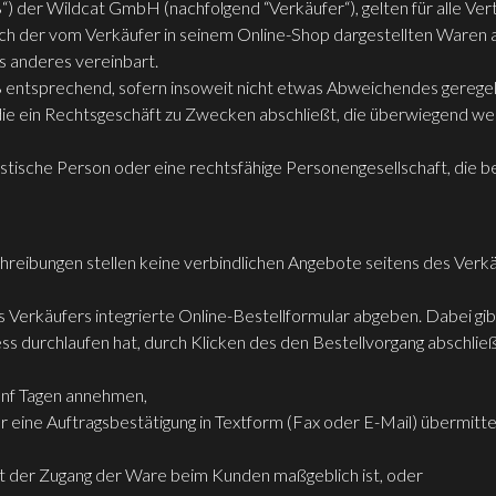
 der Wildcat GmbH (nachfolgend “Verkäufer“), gelten für alle Vert
ch der vom Verkäufer in seinem Online-Shop dargestellten Waren a
s anderes vereinbart.
 entsprechend, sofern insoweit nicht etwas Abweichendes geregelt
 die ein Rechtsgeschäft zu Zwecken abschließt, die überwiegend we
istische Person oder eine rechtsfähige Personengesellschaft, die b
reibungen stellen keine verbindlichen Angebote seitens des Verkä
 Verkäufers integrierte Online-Bestellformular abgeben. Dabei g
ss durchlaufen hat, durch Klicken des den Bestellvorgang abschließ
ünf Tagen annehmen,
r eine Auftragsbestätigung in Textform (Fax oder E-Mail) übermitte
it der Zugang der Ware beim Kunden maßgeblich ist, oder