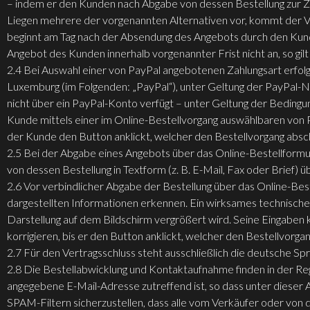
– indem er den Kunden nach Abgabe von dessen Bestellung zur Za
Liegen mehrere der vorgenannten Alternativen vor, kommt der Ver
beginnt am Tag nach der Absendung des Angebots durch den Kunde
Angebot des Kunden innerhalb vorgenannter Frist nicht an, so gil
2.4 Bei Auswahl einer von PayPal angebotenen Zahlungsart erfolgt
Luxemburg (im Folgenden: „PayPal“), unter Geltung der PayPal
nicht über ein PayPal-Konto verfügt – unter Geltung der Bedin
Kunde mittels einer im Online-Bestellvorgang auswählbaren von 
der Kunde den Button anklickt, welcher den Bestellvorgang absch
2.5 Bei der Abgabe eines Angebots über das Online-Bestellform
von dessen Bestellung in Textform (z. B. E-Mail, Fax oder Brief)
2.6 Vor verbindlicher Abgabe der Bestellung über das Online-Be
dargestellten Informationen erkennen. Ein wirksames technisches
Darstellung auf dem Bildschirm vergrößert wird. Seine Eingaben
korrigieren, bis er den Button anklickt, welcher den Bestellvorgan
2.7 Für den Vertragsschluss steht ausschließlich die deutsche Sp
2.8 Die Bestellabwicklung und Kontaktaufnahme finden in der Rege
angegebene E-Mail-Adresse zutreffend ist, so dass unter diese
SPAM-Filtern sicherzustellen, dass alle vom Verkäufer oder von 