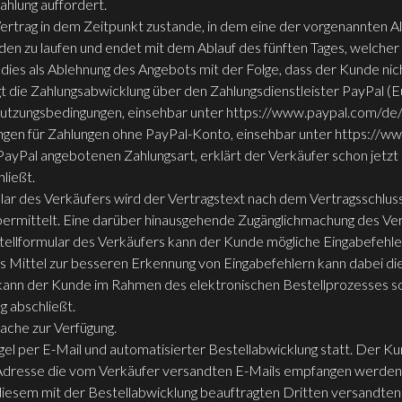
hlung auffordert.
trag in dem Zeitpunkt zustande, in dem eine der vorgenannten Alt
n zu laufen und endet mit dem Ablauf des fünften Tages, welcher
t dies als Ablehnung des Angebots mit der Folge, dass der Kunde nic
 die Zahlungsabwicklung über den Zahlungsdienstleister PayPal (Euro
-Nutzungsbedingungen, einsehbar unter https://www.paypal.com/de
gungen für Zahlungen ohne PayPal-Konto, einsehbar unter https://
PayPal angebotenen Zahlungsart, erklärt der Verkäufer schon jet
ließt.
ular des Verkäufers wird der Vertragstext nach dem Vertragssch
 übermittelt. Eine darüber hinausgehende Zugänglichmachung des Ver
stellformular des Verkäufers kann der Kunde mögliche Eingabefeh
 Mittel zur besseren Erkennung von Eingabefehlern kann dabei die
 kann der Kunde im Rahmen des elektronischen Bestellprozesses so
g abschließt.
rache zur Verfügung.
l per E-Mail und automatisierter Bestellabwicklung statt. Der Kun
r Adresse die vom Verkäufer versandten E-Mails empfangen werden
diesem mit der Bestellabwicklung beauftragten Dritten versandten