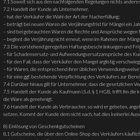
7.1 Soweit sich aus den nachfolgenden Regelungen nichts anderes 
7.2 Handelt der Kunde als Unternehmer,
– hat der Verkäufer die Wahl der Art der Nacherfüllung;
– beträgt bei neuen Waren die Verjährungsfrist für Mängel ein Ja
– sind bei gebrauchten Waren die Rechte und Ansprüche wegen 
– beginnt die Verjährung nicht erneut, wenn im Rahmen der Mängel
7.3 Die vorstehend geregelten Haftungsbeschränkungen und Fris
– für Schadensersatz- und Aufwendungsersatzansprüche des Ku
– für den Fall, dass der Verkäufer den Mangel arglistig verschwieg
– für Waren, die entsprechend ihrer üblichen Verwendungsweise
– für eine ggf. bestehende Verpflichtung des Verkäufers zur Berei
7.4 Darüber hinaus gilt für Unternehmer, dass die gesetzlichen Ve
7.5 Handelt der Kunde als Kaufmann i.S.d. § 1 HGB, trifft ihn di
die Ware als genehmigt.
7.6 Handelt der Kunde als Verbraucher, so wird er gebeten, ange
setzen. Kommt der Kunde dem nicht nach, hat dies keinerlei Aus
8) Einlösung von Geschenkgutscheinen
8.1 Gutscheine, die über den Online-Shop des Verkäufers käufl