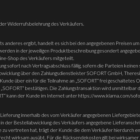
der Widerrufsbelehrung des Verkäufers.
ts anderes ergibt, handelt es sich bei den angegebenen Preisen um
 werden in der jeweiligen Produktbeschreibung gesondert angegebe
ne-Shop des Verkäufers mitgeteilt.
ng sofort nach Vertragsabschluss fällig, sofern die Parteien keinen
gsabwicklung über den Zahlungsdienstleister SOFORT GmbH, Ther
nde über ein für die Teilnahme an „SOFORT“ frei geschaltetes On
r „SOFORT“ bestätigen. Die Zahlungstransaktion wird unmittelba
“ kann der Kunde im Internet unter https://www.klarna.com/sofor
e Lieferung innerhalb des vom Verkäufer angegebenen Liefergebiet
ie in der Bestellabwicklung des Verkäufers angegebene Lieferanschr
e zu vertreten hat, trägt der Kunde die dem Verkäufer hierdurch e
recht wirksam ausübt. Für die Rücksendekosten gilt bei wirksamer