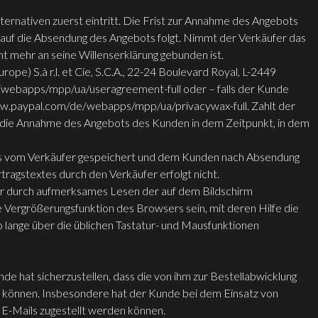
ernativen zuerst eintritt. Die Frist zur Annahme des Angebots
 auf die Absendung des Angebots folgt. Nimmt der Verkäufer das
ht mehr an seine Willenserklärung gebunden ist.
pe) S.à r.l. et Cie, S.C.A., 22-24 Boulevard Royal, L-2449
/webapps/mpp/ua/useragreement-full oder – falls der Kunde
www.paypal.com/de/webapps/mpp/ua/privacywax-full. Zahlt der
zt die Annahme des Angebots des Kunden in dem Zeitpunkt, in dem
luss vom Verkäufer gespeichert und dem Kunden nach Absendung
tragstextes durch den Verkäufer erfolgt nicht.
ler durch aufmerksames Lesen der auf dem Bildschirm
 Vergrößerungsfunktion des Browsers sein, mit deren Hilfe die
 lange über die üblichen Tastatur- und Mausfunktionen
de hat sicherzustellen, dass die von ihm zur Bestellabwicklung
 können. Insbesondere hat der Kunde bei dem Einsatz von
 E-Mails zugestellt werden können.