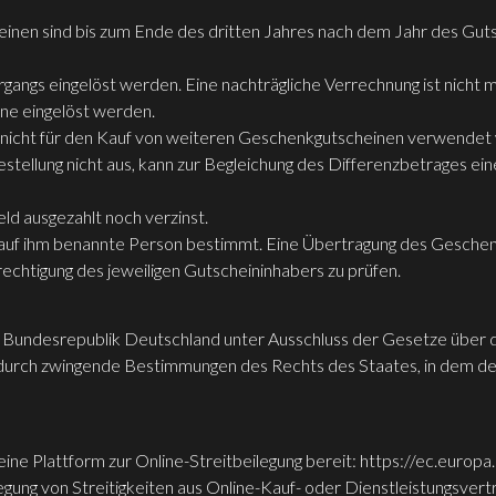
nen sind bis zum Ende des dritten Jahres nach dem Jahr des Gut
angs eingelöst werden. Eine nachträgliche Verrechnung ist nicht m
ne eingelöst werden.
 nicht für den Kauf von weiteren Geschenkgutscheinen verwendet
tellung nicht aus, kann zur Begleichung des Differenzbetrages e
d ausgezahlt noch verzinst.
 auf ihm benannte Person bestimmt. Eine Übertragung des Geschenkg
rechtigung des jeweiligen Gutscheininhabers zu prüfen.
er Bundesrepublik Deutschland unter Ausschluss der Gesetze über 
tz durch zwingende Bestimmungen des Rechts des Staates, in dem d
eine Plattform zur Online-Streitbeilegung bereit: https://ec.euro
egung von Streitigkeiten aus Online-Kauf- oder Dienstleistungsvertr