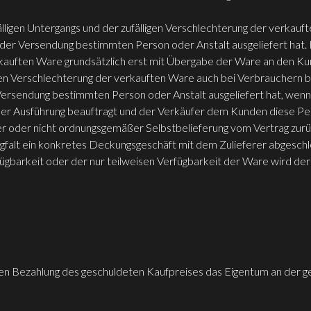
lligen Untergangs und der zufälligen Verschlechterung der verkau
der Versendung bestimmten Person oder Anstalt ausgeliefert hat. 
verkauften Ware grundsätzlich erst mit Übergabe der Ware an den
ligen Verschlechterung der verkauften Ware auch bei Verbrauchern 
Versendung bestimmten Person oder Anstalt ausgeliefert hat, wenn
er Ausführung beauftragt und der Verkäufer dem Kunden diese Pers
ger oder nicht ordnungsgemäßer Selbstbelieferung vom Vertrag zurückz
rgfalt ein konkretes Deckungsgeschäft mit dem Zulieferer abgesch
gbarkeit oder der nur teilweisen Verfügbarkeit der Ware wird der
ändigen Bezahlung des geschuldeten Kaufpreises das Eigentum an der g