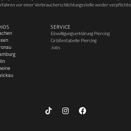
rfahren vor einer Verbraucherschlichtungsstelle weder verpflichte
IOS
SERVICE
Aachen
Einwilligungserklärung Piercing
ssen
Größentabelle Piercing
ronau
Jobs
Hamburg
öln
heine
wickau