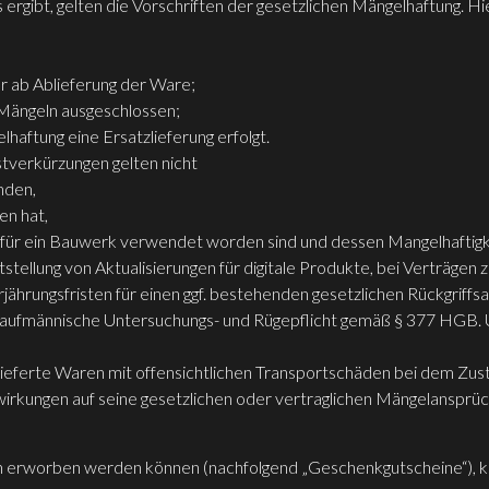
ergibt, gelten die Vorschriften der gesetzlichen Mängelhaftung. H
hr ab Ablieferung der Ware;
Mängeln ausgeschlossen;
haftung eine Ersatzlieferung erfolgt.
tverkürzungen gelten nicht
nden,
en hat,
 für ein Bauwerk verwendet worden sind und dessen Mangelhaftigk
tstellung von Aktualisierungen für digitale Produkte, bei Verträgen
rjährungsfristen für einen ggf. bestehenden gesetzlichen Rückgriffs
e kaufmännische Untersuchungs- und Rügepflicht gemäß § 377 HGB. U
lieferte Waren mit offensichtlichen Transportschäden bei dem Zuste
wirkungen auf seine gesetzlichen oder vertraglichen Mängelansprüc
ich erworben werden können (nachfolgend „Geschenkgutscheine“), k