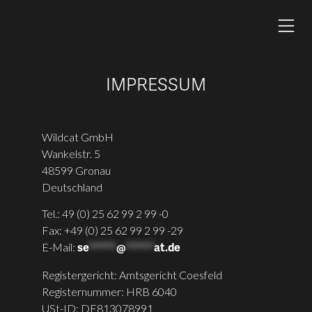
IMPRESSUM
Wildcat GmbH
Wankelstr. 5
48599 Gronau
Deutschland
Tel.: 49 (0) 25 62 99 2 99 -0
Fax: +49 (0) 25 62 99 2 99 -29
E-Mail:
se
*****
@
*****
at.de
Registergericht: Amtsgericht Coesfeld
Registernummer: HRB 6040
USt-ID: DE813078991